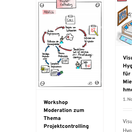
Vis
Hyg
für
Mie
hm
1. 
Workshop
Moderation zum
Thema
Vis
Projektcontrolling
Hyg