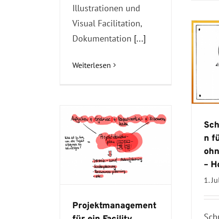
Illustrationen und
Visual Facilitation,
Dokumentation
[...]
Weiterlesen
Sch
n f
ohn
– H
1. J
Projektmanagement
Sch