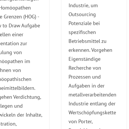
Industrie, um
 Homöopathen
Outsourcing
e Grenzen (HOG) -
Potenziale bei
 to Draw Aufgabe
spezifischen
ellen einer
Betriebsmittel zu
sentation zur
erkennen. Vorgehen
ulung von
Eigenständige
öopathen im
Recherche von
chnen von
Prozessen und
öopathischen
Aufgaben in der
eimittelbildern.
metallverarbeitenden
gehen Verdichtung,
Industrie entlang der
tlegen und
Wertschöpfungskette
ickeln der Inhalte,
von Porter,
stration,