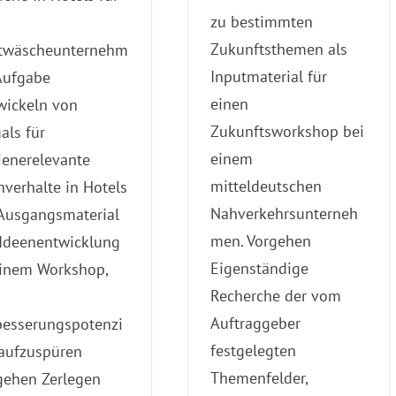
zu bestimmten
Zukunftsthemen als
twäscheunternehm
Inputmaterial für
Aufgabe
einen
wickeln von
Zukunftsworkshop bei
als für
einem
ienerelevante
mitteldeutschen
hverhalte in Hotels
Nahverkehrsunterneh
 Ausgangsmaterial
men. Vorgehen
 Ideenentwicklung
Eigenständige
einem Workshop,
Recherche der vom
Auftraggeber
besserungspotenzi
festgelegten
 aufzuspüren
Themenfelder,
gehen Zerlegen