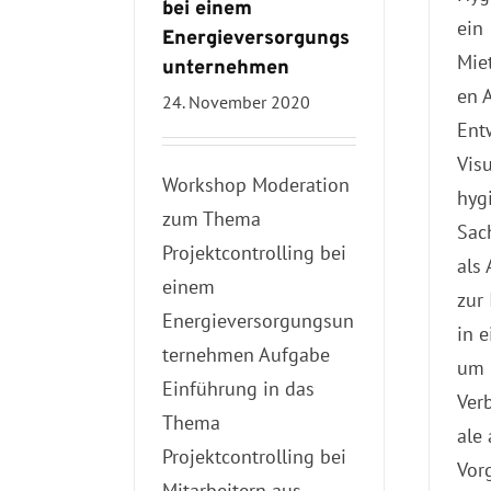
bei einem
ein
Energieversorgungs
Mie
unternehmen
en 
24. November 2020
Ent
Visu
Workshop Moderation
hyg
zum Thema
Sac
Projektcontrolling bei
als
einem
zur
Energieversorgungsun
in 
ternehmen Aufgabe
um
Einführung in das
Ver
Thema
ale
Projektcontrolling bei
Vor
Mitarbeitern aus