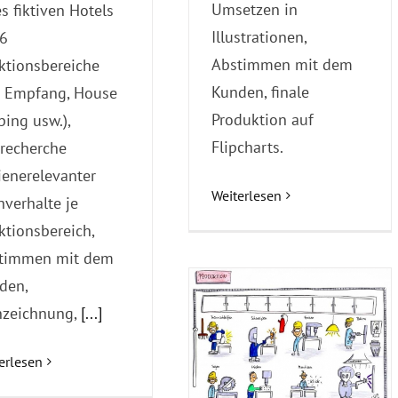
Umsetzen in
s fiktiven Hotels
Illustrationen,
16
Abstimmen mit dem
ktionsbereiche
Kunden, finale
B. Empfang, House
Produktion auf
ping usw.),
Flipcharts.
drecherche
ienerelevanter
Weiterlesen
hverhalte je
ktionsbereich,
timmen mit dem
den,
nzeichnung,
[...]
erlesen