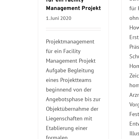
für ein Facility
für
Management Projekt
ohn
1. Juni 2020
How
Erst
Projektmanagement
Prä
für ein Facility
Sch
Management Projekt
Hom
Aufgabe Begleitung
Zei
eines Projektteams
hom
beginnend von der
Arzn
Angebotsphase bis zur
Vor
Objektübernahme der
Fes
Liegenschaften mit
Entw
Etablierung einer
Illu
formalen