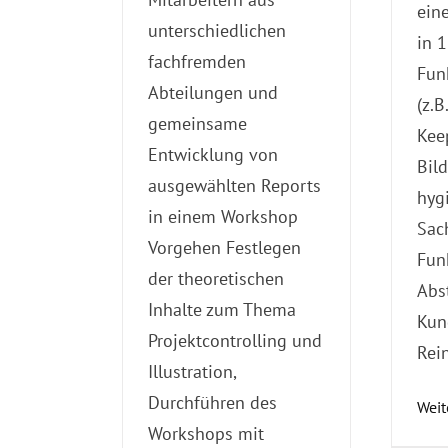
eine
unterschiedlichen
in 
fachfremden
Fun
Abteilungen und
(z.
gemeinsame
Kee
Entwicklung von
Bil
ausgewählten Reports
hyg
in einem Workshop
Sac
Vorgehen Festlegen
Fun
der theoretischen
Abs
Inhalte zum Thema
Kun
Projektcontrolling und
Rei
Illustration,
Durchführen des
Weit
Workshops mit